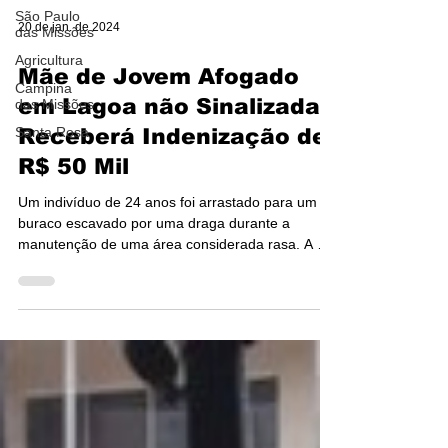
São Paulo
das Missões
Agricultura
20 de jan. de 2024
Campina
das Missões
Mãe de Jovem Afogado
Santa Rosa
em Lagoa não Sinalizada
Receberá Indenização de
R$ 50 Mil
Um indivíduo de 24 anos foi arrastado para um
buraco escavado por uma draga durante a
manutenção de uma área considerada rasa. A 2ª
Vara...