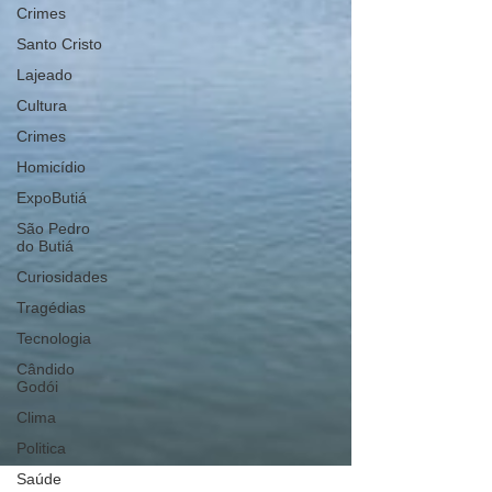
Crimes
Santo Cristo
Lajeado
Cultura
Crimes
Homicídio
ExpoButiá
São Pedro
do Butiá
Curiosidades
Tragédias
Tecnologia
Cândido
Godói
Clima
Politica
Saúde