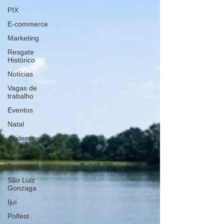
PIX
E-commerce
Marketing
Resgate
Histórico
Notícias
Vagas de
trabalho
Eventos
Natal
Acidente
Santa Maria
Esportes
São Luiz
Gonzaga
Ijuí
Polfest