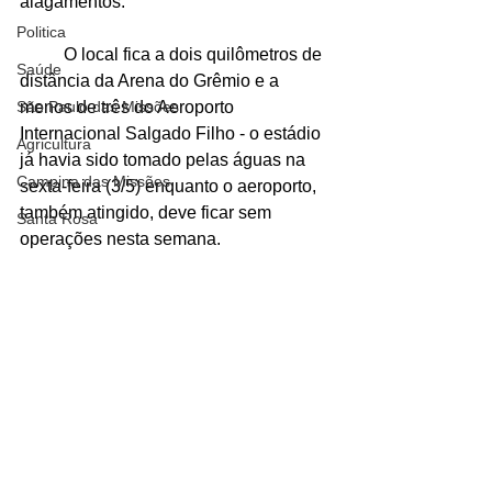
alagamentos.
Politica
	O local fica a dois quilômetros de 
Saúde
distância da Arena do Grêmio e a 
menos de três do Aeroporto 
São Paulo das Missões
Internacional Salgado Filho - o estádio 
Agricultura
já havia sido tomado pelas águas na 
Campina das Missões
sexta-feira (3/5) enquanto o aeroporto, 
também atingido, deve ficar sem 
Santa Rosa
operações nesta semana.