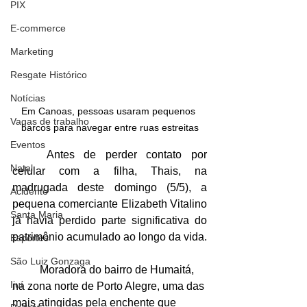
PIX
E-commerce
Marketing
Resgate Histórico
Notícias
Em Canoas, pessoas usaram pequenos 
Vagas de trabalho
barcos para navegar entre ruas estreitas
Eventos
	Antes de perder contato por 
Natal
celular com a filha, Thais, na 
madrugada deste domingo (5/5), a 
Acidente
pequena comerciante Elizabeth Vitalino 
Santa Maria
já havia perdido parte significativa do 
patrimônio acumulado ao longo da vida.
Esportes
São Luiz Gonzaga
	Moradora do bairro de Humaitá, 
Ijuí
na zona norte de Porto Alegre, uma das 
mais atingidas pela enchente que 