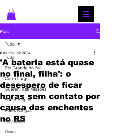
Post
Tudo
6 de mai. de 2024
Tudo
'A bateria está quase
Rio Grande do Sul
no final, filha': o
Cerro Largo
desespero de ficar
Guarani das Missões
horas sem contato por
Santo Ângelo
causa das enchentes
Fotos Antigas
no RS
Novidades
Dicas