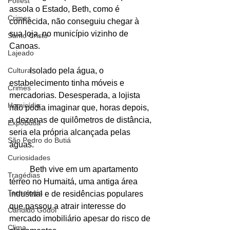
Polfest
assola o Estado, Beth, como é 
Crimes
conhecida, não conseguiu chegar à 
sua loja, no município vizinho de 
Santo Cristo
Canoas.
Lajeado
	Isolado pela água, o 
Cultura
estabelecimento tinha móveis e 
Crimes
mercadorias. Desesperada, a lojista 
Homicídio
não podia imaginar que, horas depois, 
a dezenas de quilômetros de distância, 
ExpoButiá
seria ela própria alcançada pelas 
São Pedro do Butiá
águas.
Curiosidades
	Beth vive em um apartamento 
Tragédias
térreo no Humaitá, uma antiga área 
Tecnologia
industrial e de residências populares 
que passou a atrair interesse do 
Cândido Godói
mercado imobiliário apesar do risco de 
Clima