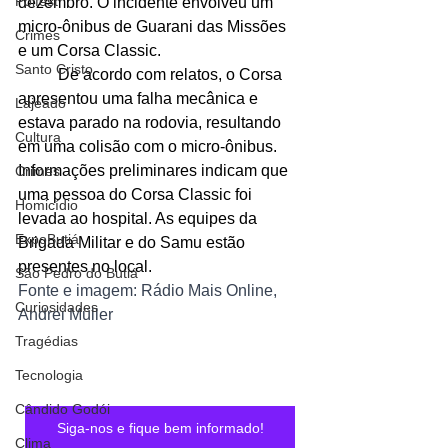
Polfest
dezembro. O incidente envolveu um 
micro-ônibus de Guarani das Missões 
Crimes
e um Corsa Classic.
Santo Cristo
	De acordo com relatos, o Corsa 
apresentou uma falha mecânica e 
Lajeado
estava parado na rodovia, resultando 
Cultura
em uma colisão com o micro-ônibus. 
Informações preliminares indicam que 
Crimes
uma pessoa do Corsa Classic foi 
Homicídio
levada ao hospital. As equipes da 
ExpoButiá
Brigada Militar e do Samu estão 
presentes no local.
São Pedro do Butiá
Fonte e imagem: Rádio Mais Online, 
Curiosidades
Andrei Müller
Tragédias
Tecnologia
Cândido Godói
Siga-nos e fique bem informado!
Clima