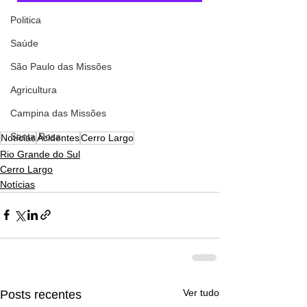
Politica
Saúde
São Paulo das Missões
Agricultura
Campina das Missões
Santa Rosa
Notícias
Acidentes
Cerro Largo
Rio Grande do Sul
Cerro Largo
Notícias
Ver tudo
Posts recentes