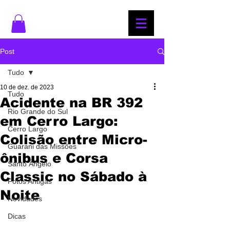
Post
Tudo
10 de dez. de 2023
Tudo
Acidente na BR 392
Rio Grande do Sul
em Cerro Largo:
Cerro Largo
Colisão entre Micro-
Guarani das Missões
ônibus e Corsa
Santo Ângelo
Classic no Sábado à
Fotos Antigas
Noite
Novidades
Dicas