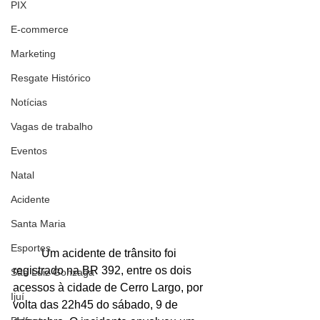
PIX
E-commerce
Marketing
Resgate Histórico
Notícias
Vagas de trabalho
Eventos
Natal
Acidente
Santa Maria
Esportes
	Um acidente de trânsito foi 
registrado na BR 392, entre os dois 
São Luiz Gonzaga
acessos à cidade de Cerro Largo, por 
Ijuí
volta das 22h45 do sábado, 9 de 