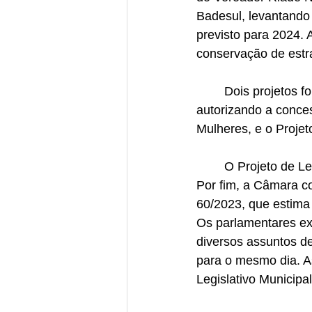
Badesul, levantando
previsto para 2024.
conservação de estr
	Dois projetos foram aprovados por unanimidade: o Projeto de Lei nº 57/2023, 
autorizando a conce
Mulheres, e o Projet
	O Projeto de Lei nº 042/2023 foi arquivado devido a parecer contrário nas comissões. 
Por fim, a Câmara co
60/2023, que estima 
Os parlamentares ex
diversos assuntos d
para o mesmo dia. A
Legislativo Municipa