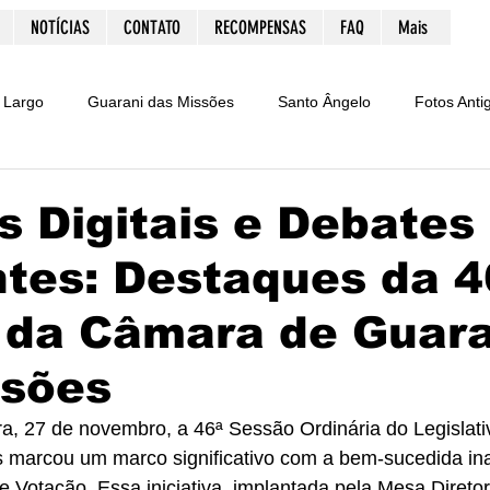
NOTÍCIAS
CONTATO
RECOMPENSAS
FAQ
Mais
 Largo
Guarani das Missões
Santo Ângelo
Fotos Anti
Marketing
Resgate Histórico
Notícias
Vagas de t
 Digitais e Debates
tes: Destaques da 4
ria
Esportes
São Luiz Gonzaga
Ijuí
Polfest
 da Câmara de Guara
Homicídio
ExpoButiá
São Pedro do Butiá
Curios
ssões
 marcou um marco significativo com a bem-sucedida in
e Votação. Essa iniciativa, implantada pela Mesa Direto