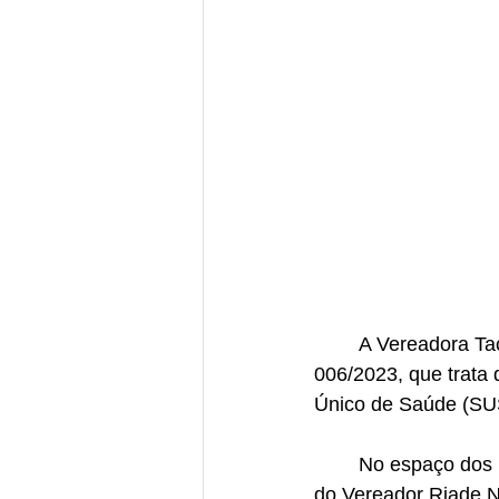
	A Vereadora Taciane Zalewski apresentou um importante Projeto de Lei Sugestão Nº 
006/2023, que trata 
Único de Saúde (SUS
	No espaço dos Pedidos de Informações e Providências, destacou-se o requerimento 
do Vereador Riade N