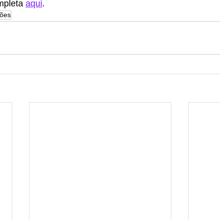
mpleta 
aqui
.
sões