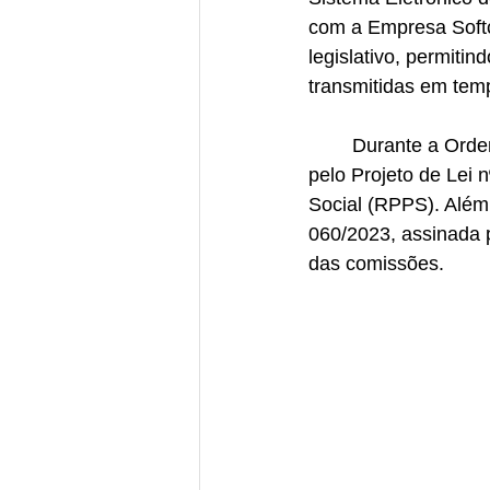
com a Empresa Softc
legislativo, permitin
transmitidas em tem
	Durante a Ordem do Dia, não foram recebidas matérias do Poder Executivo, exceto 
pelo Projeto de Lei 
Social (RPPS). Além 
060/2023, assinada 
das comissões.