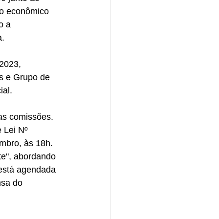
io econômico 
o a 
a.
s e Grupo de 
ial.
 Lei Nº 
mbro, às 18h. 
e", abordando 
 está agendada 
nsa do 