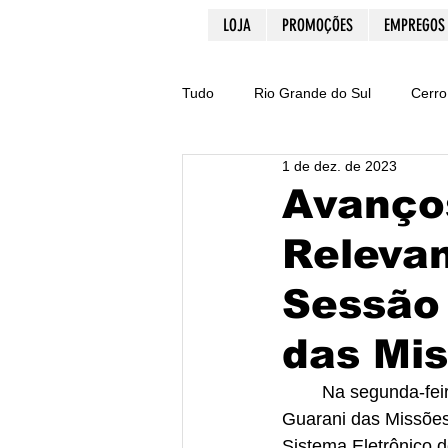
LOJA
PROMOÇÕES
EMPREGOS
Tudo
Rio Grande do Sul
Cerro
1 de dez. de 2023
Dicas
PIX
E-commerce
Avanços
Relevan
Natal
Acidente
Santa Ma
Sessão
Lajeado
Cultura
Crimes
das Mi
	Na segunda-feira, 27 de novembro, a 46ª Sessão Ordinária do Legislativo Municipal de 
Guarani das Missões
Sistema Eletrônico d