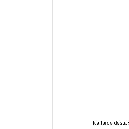
	Na tarde desta segunda-feira, 17 de julho, por volta das 14hs15min, um caminhão de 