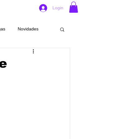
Login
gas
Novidades
rabalho
Eventos
e
Crimes
Santo Cristo
idades