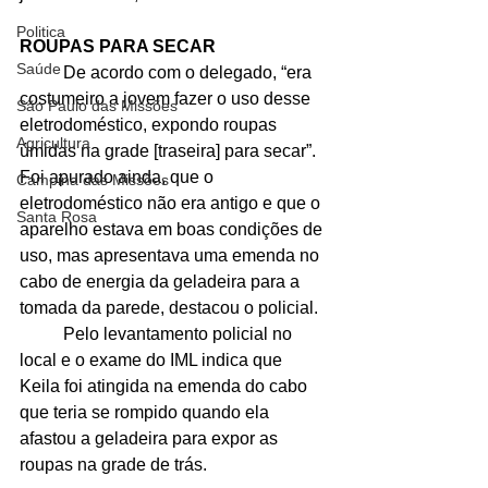
Politica
ROUPAS PARA SECAR
Saúde
	De acordo com o delegado, “era 
costumeiro a jovem fazer o uso desse 
São Paulo das Missões
eletrodoméstico, expondo roupas 
Agricultura
úmidas na grade [traseira] para secar”. 
Foi apurado ainda, que o 
Campina das Missões
eletrodoméstico não era antigo e que o 
Santa Rosa
aparelho estava em boas condições de 
uso, mas apresentava uma emenda no 
cabo de energia da geladeira para a 
tomada da parede, destacou o policial.
	Pelo levantamento policial no 
local e o exame do IML indica que 
Keila foi atingida na emenda do cabo 
que teria se rompido quando ela 
afastou a geladeira para expor as 
roupas na grade de trás.