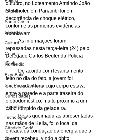
Polfest
outubro, no Loteamento Armindo João 
Stahlhofer, em Panambi foi em 
Crimes
decorrência de choque elétrico, 
Santo Cristo
conforme as primeiras evidências 
Lajeado
apontavam.
	As informações foram 
Cultura
repassadas nesta terça-feira (24) pelo 
Crimes
Delegado Carlos Beuter da Polícia 
Civil.
Homicídio
	De acordo com levantamento 
ExpoButiá
feito no dia do fato, a jovem foi 
São Pedro do Butiá
encontrada morta cujo corpo estava 
entre a parede e a parte traseira do 
Curiosidades
eletrodoméstico, muito próximo a um 
Tragédias
cabo rompido da geladeira.
	Pelas queimaduras apresentadas 
Tecnologia
nas mãos de Keila, foi o local da 
Cândido Godói
entrada da condução da energia que a 
jovem recebeu, vindo a óbito.
Clima