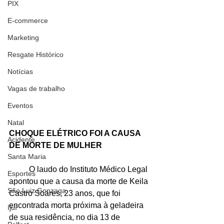
PIX
E-commerce
Marketing
Resgate Histórico
Notícias
Vagas de trabalho
Eventos
Natal
CHOQUE ELÉTRICO FOI A CAUSA 
Acidente
DE MORTE DE MULHER
Santa Maria
	O laudo do Instituto Médico Legal 
Esportes
apontou que a causa da morte de Keila 
São Luiz Gonzaga
Castro Soares, 23 anos, que foi 
encontrada morta próxima à geladeira 
Ijuí
de sua residência, no dia 13 de 