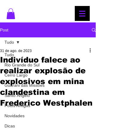
Post
Tudo
31 de ago. de 2023
Tudo
Indivíduo falece ao
Rio Grande do Sul
realizar explosão de
Cerro Largo
explosivos em mina
Guarani das Missões
clandestina em
Santo Ângelo
Frederico Westphalen
Fotos Antigas
Novidades
Dicas