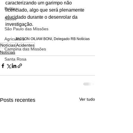
caracterizando um garimpo não 
Politica
licenciado, algo que será plenamente 
elucidado durante o desenrolar da 
Saúde
investigação.
São Paulo das Missões
Agricultura
JACSON OILIAM BONI, Delegado RB Notícias
Notícias
Acidentes
Campina das Missões
Notícias
Santa Rosa
Ver tudo
Posts recentes