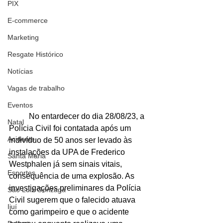
PIX
E-commerce
Marketing
Resgate Histórico
Notícias
Vagas de trabalho
Eventos
	No entardecer do dia 28/08/23, a 
Natal
Polícia Civil foi contatada após um 
Acidente
indivíduo de 50 anos ser levado às 
instalações da UPA de Frederico 
Santa Maria
Westphalen já sem sinais vitais, 
Esportes
consequência de uma explosão. As 
investigações preliminares da Polícia 
São Luiz Gonzaga
Civil sugerem que o falecido atuava 
Ijuí
como garimpeiro e que o acidente 