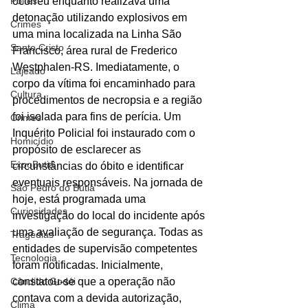
Polfest
ocorreu enquanto realizava uma 
detonação utilizando explosivos em 
Crimes
uma mina localizada na Linha São 
Santo Cristo
Francisco, área rural de Frederico 
Westphalen-RS. Imediatamente, o 
Lajeado
corpo da vítima foi encaminhado para 
Cultura
procedimentos de necropsia e a região 
foi isolada para fins de perícia. Um 
Crimes
Inquérito Policial foi instaurado com o 
Homicídio
propósito de esclarecer as 
ExpoButiá
circunstâncias do óbito e identificar 
eventuais responsáveis. Na jornada de 
São Pedro do Butiá
hoje, está programada uma 
Curiosidades
investigação do local do incidente após 
uma avaliação de segurança. Todas as 
Tragédias
entidades de supervisão competentes 
Tecnologia
foram notificadas. Inicialmente, 
Cândido Godói
constatou-se que a operação não 
contava com a devida autorização, 
Clima