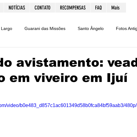
NOTÍCIAS
CONTATO
RECOMPENSAS
FAQ
Mais
 Largo
Guarani das Missões
Santo Ângelo
Fotos Anti
Marketing
Resgate Histórico
Notícias
Vagas de t
do avistamento: vea
o em viveiro em Ijuí
ria
Esportes
São Luiz Gonzaga
Ijuí
Polfest
Homicídio
ExpoButiá
São Pedro do Butiá
Curios
ic.com/video/b0e483_d857c1ac601349d58b0fca84bf59aab3/480p/