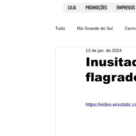
LOJA
PROMOÇÕES
EMPREGOS
Tudo
Rio Grande do Sul
Cerro
13 de jan. de 2024
Dicas
PIX
E-commerce
Inusita
flagrad
Natal
Acidente
Santa Ma
Lajeado
Cultura
Crimes
https://video.wixstat