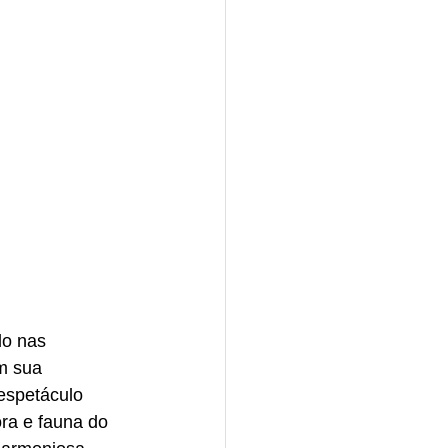
do nas 
m sua 
espetáculo 
ora e fauna do 