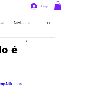
Login
gas
Novidades
rabalho
Eventos
do é
Crimes
Santo Cristo
idades
mp4/file.mp4