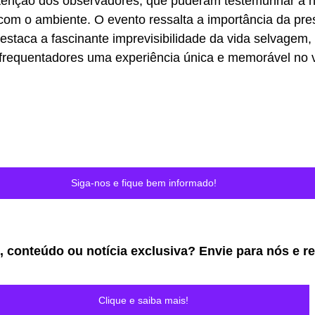
 atenção dos observadores, que puderam testemunhar a 
com o ambiente. O evento ressalta a importância da pre
estaca a fascinante imprevisibilidade da vida selvagem, 
frequentadores uma experiência única e memorável no vi
Siga-nos e fique bem informado!
, conteúdo ou notícia exclusiva? Envie para nós e r
Clique e saiba mais!