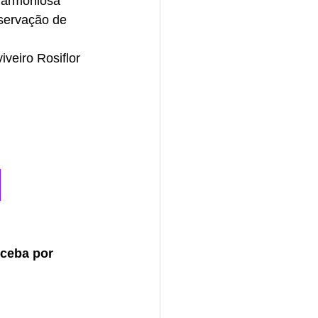
harmoniosa 
servação de 
veiro Rosiflor 
eceba por 