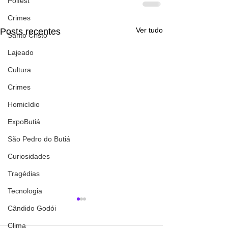
Polfest
Crimes
Ver tudo
Posts recentes
Santo Cristo
Lajeado
Cultura
Crimes
Homicídio
ExpoButiá
São Pedro do Butiá
Curiosidades
Tragédias
Tecnologia
Cândido Godói
Clima