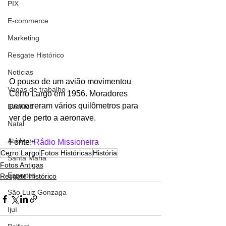
PIX
E-commerce
Marketing
Resgate Histórico
Notícias
O pouso de um avião movimentou 
Vagas de trabalho
Cerro Largo em 1956. Moradores 
percorreram vários quilômetros para 
Eventos
ver de perto a aeronave.
Natal
Acidente
Fonte: 
Rádio Missioneira
Cerro Largo
Fotos Históricas
História
Santa Maria
Fotos Antigas
Esportes
Resgate Histórico
São Luiz Gonzaga
Ijuí