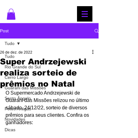
Post
Tudo
26 de dez. de 2022
Tudo
Super Andrzejewski
Rio Grande do Sul
realiza sorteio de
Cerro Largo
prêmios no Natal
Guarani das Missões
O Supermercado Andrzejewski de 
Santo Ângelo
Guarani das Missões relizou no último 
sábado, 24/12/22, sorteio de diversos 
Fotos Antigas
prêmios para seus clientes. Confira os 
Novidades
ganhadores:
Dicas