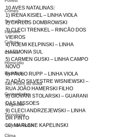
Polfest
10 AVES NATALINAS:
Crimes
1) IRENA KISIEL – LINHA VIOLA
Santo Cristo
2) CARLOS DOMBROWSKI
3) CLECI TRENKEL – RINCÃO DOS 
Lajeado
VIEIROS
Cultura
4) NOEMI KELPINSKI – LINHA 
HARMONIA SUL
Crimes
5) CARMEN GUSKI – LINHA CAMPO 
Homicídio
NOVO
ExpoButiá
6) PAULO RUPP – LINHA VIOLA
7) ADÃO SILVESTRE WISNIEWSKI – 
São Pedro do Butiá
RUA JOÃO HAMERSKI FILHO
Curiosidades
8) GIOVANI STOLARSKI – GUARANI 
DAS MISSOES
Tragédias
9) CLECI ANDRZEJEWSKI – LINHA 
Tecnologia
DR PINTO
Cândido Godói
10) MARLENE KAPELINSKI
Clima