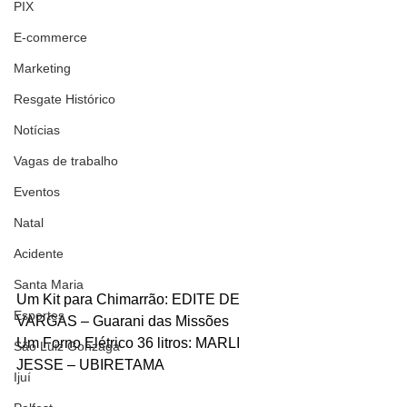
PIX
E-commerce
Marketing
Resgate Histórico
Notícias
Vagas de trabalho
Eventos
Natal
Acidente
Santa Maria
Um Kit para Chimarrão: EDITE DE 
Esportes
VARGAS – Guarani das Missões
Um Forno Elétrico 36 litros: MARLI 
São Luiz Gonzaga
JESSE – UBIRETAMA
Ijuí