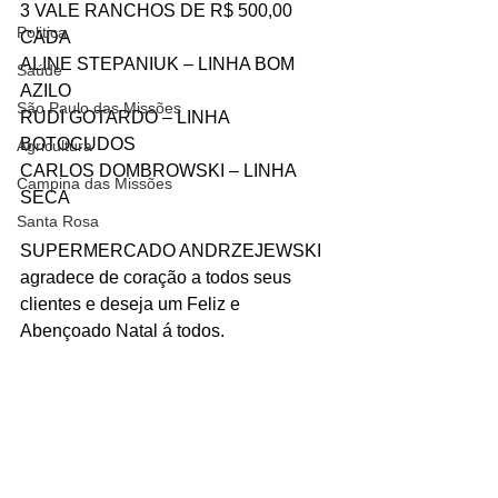
3 VALE RANCHOS DE R$ 500,00 
Politica
CADA
ALINE STEPANIUK – LINHA BOM 
Saúde
AZILO
São Paulo das Missões
RUDI GOTARDO – LINHA 
BOTOCUDOS
Agricultura
CARLOS DOMBROWSKI – LINHA 
Campina das Missões
SECA
Santa Rosa
SUPERMERCADO ANDRZEJEWSKI 
agradece de coração a todos seus 
clientes e deseja um Feliz e 
Abençoado Natal á todos.