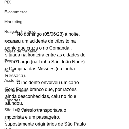
PIX
E-commerce
Marketing
Resgate Histórico
	No domingo (05/06/23) à noite, 
ocorreu um acidente de trânsito na 
Notícias
ponte que cruza o rio Comandaí, 
Vagas de trabalho
situada na fronteira entre as cidades de 
Eventos
Cerro Largo (na Linha São João Norte) 
e Campina das Missões (na Linha 
Natal
Ressaca).
Acidente
	O incidente envolveu um carro 
Ford Focus branco que, por razões 
Santa Maria
ainda desconhecidas, caiu no rio e 
Esportes
afundou.
São Luiz Gonzaga
	O veículo transportava o 
motorista e um passageiro, 
Ijuí
supostamente originários de São Paulo 