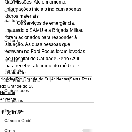
Polfest
das Missões. Até o momento, 
informações iniciais indicam apenas 
Crimes
danos materiais.
Santo Cristo
	Os serviços de emergência, 
incluindo o SAMU e a Brigada Militar, 
Lajeado
foram acionados para responder à 
Cultura
situação. As duas pessoas que 
Crimes
estavam no Ford Focus foram levadas 
ao Hospital de Caridade Serro Azul 
Homicídio
para receber atendimento médico e 
ExpoButiá
avaliação.
Notícias
Rio Grande do Sul
Acidentes
Santa Rosa
São Pedro do Butiá
Rio Grande do Sul
Curiosidades
Notícias
Acidente
Tragédias
Tecnologia
Cândido Godói
Clima