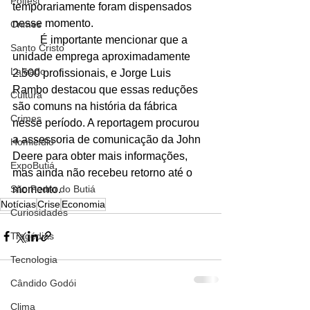
Polfest
temporariamente foram dispensados 
nesse momento.
Crimes
	É importante mencionar que a 
Santo Cristo
unidade emprega aproximadamente 
Lajeado
2.500 profissionais, e Jorge Luis 
Rambo destacou que essas reduções 
Cultura
são comuns na história da fábrica 
Crimes
nesse período. A reportagem procurou 
a assessoria de comunicação da John 
Homicídio
Deere para obter mais informações, 
ExpoButiá
mas ainda não recebeu retorno até o 
momento.
São Pedro do Butiá
Notícias
Crise
Economia
Curiosidades
Tragédias
Tecnologia
Cândido Godói
Clima