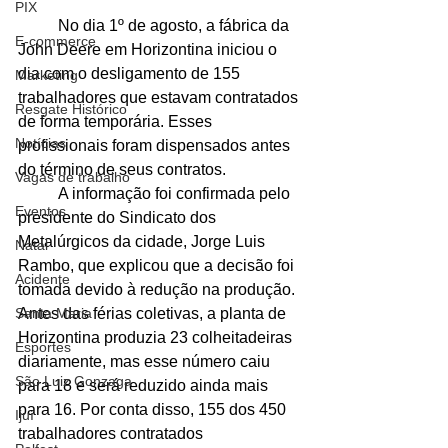
PIX
	No dia 1º de agosto, a fábrica da 
E-commerce
John Deere em Horizontina iniciou o 
dia com o desligamento de 155 
Marketing
trabalhadores que estavam contratados 
Resgate Histórico
de forma temporária. Esses 
Notícias
profissionais foram dispensados antes 
do término de seus contratos.
Vagas de trabalho
	A informação foi confirmada pelo 
Eventos
presidente do Sindicato dos 
Metalúrgicos da cidade, Jorge Luis 
Natal
Rambo, que explicou que a decisão foi 
Acidente
tomada devido à redução na produção. 
Antes das férias coletivas, a planta de 
Santa Maria
Horizontina produzia 23 colheitadeiras 
Esportes
diariamente, mas esse número caiu 
São Luiz Gonzaga
para 18 e será reduzido ainda mais 
para 16. Por conta disso, 155 dos 450 
Ijuí
trabalhadores contratados 