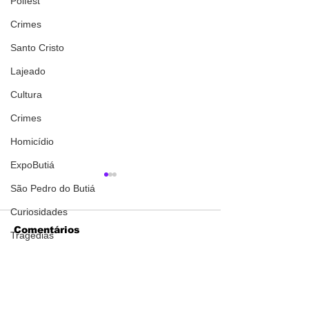
Polfest
Crimes
Santo Cristo
Lajeado
Cultura
Crimes
Homicídio
ExpoButiá
São Pedro do Butiá
Curiosidades
Comentários
Tragédias
Tecnologia
Cândido Godói
Homem de 38 anos
Homem é pre
Escreva um comentário
morre em
suspeita de
Clima